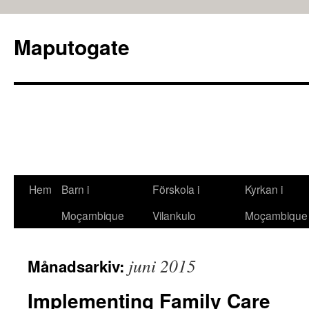
Maputogate
Hem
Barn i
Förskola i
Kyrkan i
Moçambique
Vilankulo
Moçambique
juni 2015
Månadsarkiv:
Implementing Family Care