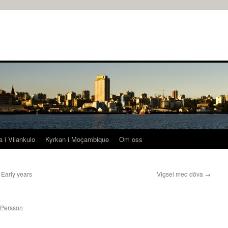
a i Vilankulo
Kyrkan i Moçambique
Om oss
Early years
Vigsel med döva
→
 Persson