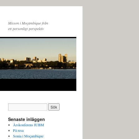
Misson i Moçambique från
ett personligt perspektiv
Senaste inläggen
Årskonferens IUBM
På resa
Sonia i Moçambique