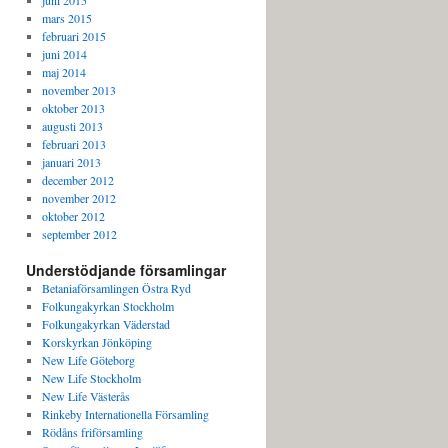
juni 2015
mars 2015
februari 2015
juni 2014
maj 2014
november 2013
oktober 2013
augusti 2013
februari 2013
januari 2013
december 2012
november 2012
oktober 2012
september 2012
Understödjande församlingar
Betaniaförsamlingen Östra Ryd
Folkungakyrkan Stockholm
Folkungakyrkan Väderstad
Korskyrkan Jönköping
New Life Göteborg
New Life Stockholm
New Life Västerås
Rinkeby Internationella Församling
Rödåns friförsamling