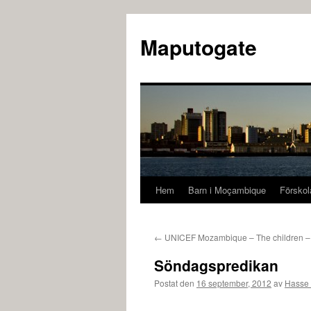
Maputogate
Hem
Barn i Moçambique
Förskol
←
UNICEF Mozambique – The children – 
Söndagspredikan
Postat den
16 september, 2012
av
Hasse