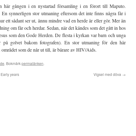
här gången i en nystartad församling i en förort till Maputo.
n synnerligen stor utmaning eftersom det inte finns några får i
r ett sådant ser ut, ännu mindre vad en herde är eller gör. Mer än
ldning om får och herdar. Sedan, när det kändes som det gått in hos
Jesus som den Gode Herden. De flesta i kyrkan var barn och unga
er på golvet bakom fotografen). En stor utmaning för den här
 området som de når ut till, är bärare av HIV/Aids.
ade
. Bokmärk
permalänken
.
Early years
Vigsel med döva
→