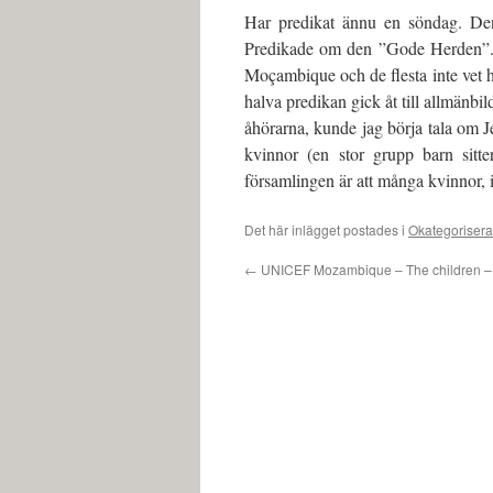
Har predikat ännu en söndag. Den 
Predikade om den ”Gode Herden”. E
Moçambique och de flesta inte vet hu
halva predikan gick åt till allmänbi
åhörarna, kunde jag börja tala om 
kvinnor (en stor grupp barn sitt
församlingen är att många kvinnor, i
Det här inlägget postades i
Okategoriser
←
UNICEF Mozambique – The children – 