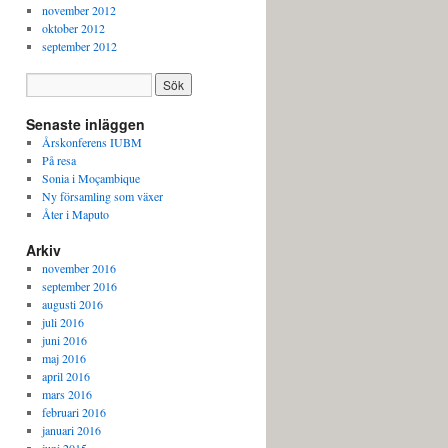
november 2012
oktober 2012
september 2012
Senaste inläggen
Årskonferens IUBM
På resa
Sonia i Moçambique
Ny församling som växer
Åter i Maputo
Arkiv
november 2016
september 2016
augusti 2016
juli 2016
juni 2016
maj 2016
april 2016
mars 2016
februari 2016
januari 2016